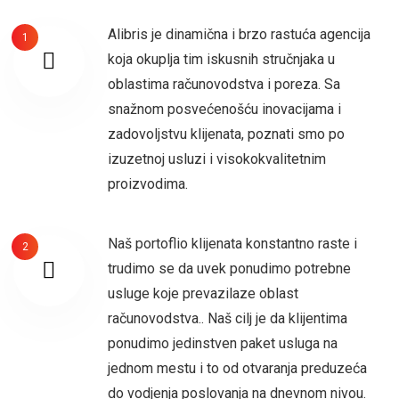
Alibris je dinamična i brzo rastuća agencija
1
koja okuplja tim iskusnih stručnjaka u
oblastima računovodstva i poreza. Sa
snažnom posvećenošću inovacijama i
zadovoljstvu klijenata, poznati smo po
izuzetnoj usluzi i visokokvalitetnim
proizvodima.
Naš portoflio klijenata konstantno raste i
2
trudimo se da uvek ponudimo potrebne
usluge koje prevazilaze oblast
računovodstva.. Naš cilj je da klijentima
ponudimo jedinstven paket usluga na
jednom mestu i to od otvaranja preduzeća
do vodjenja poslovanja na dnevnom nivou.