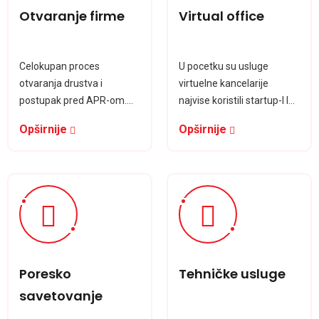
Otvaranje firme
Virtual office
Celokupan proces
U pocetku su usluge
otvaranja drustva i
virtuelne kancelarije
postupak pred APR-om.
najvise koristili startup-I I
Izrada osnivackog akta i
mala preduzeća koja tek
Opširnije
Opširnije
predaja obavezen
otp
Poresko
Tehničke usluge
savetovanje