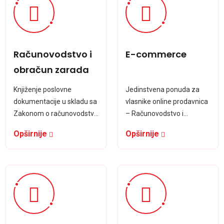
Računovodstvo i
E-commerce
obračun zarada
Knjiženje poslovne
Jedinstvena ponuda za
dokumentacije u skladu sa
vlasnike online prodavnica
Zakonom o računovodstvu
– Računovodstvo i
Vođenje knjige ulaznih i
fulfilment
Opširnije
Opširnije