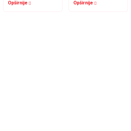
Opširnije
Opširnije
uvodjenja procesa
registre u razlicitim
postupcima.