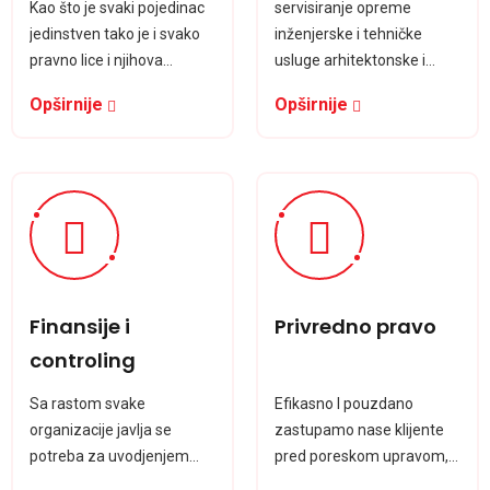
Kao što je svaki pojedinac
servisiranje opreme
jedinstven tako je i svako
inženjerske i tehničke
pravno lice i njihova
usluge arhitektonske i
finansijska situacija.
tehnicke usluge projektova
Opširnije
Opširnije
Finansije i
Privredno pravo
controling
Sa rastom svake
Efikasno I pouzdano
organizacije javlja se
zastupamo nase klijente
potreba za uvodjenjem
pred poreskom upravom,
structure izvestavanja i
Agencijom za privredne