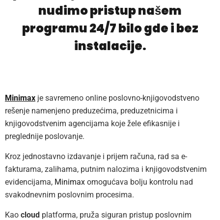
nudimo pristup našem
programu 24/7 bilo gde i bez
instalacije.
Minimax
je savremeno online poslovno-knjigovodstveno
rešenje namenjeno preduzećima, preduzetnicima i
knjigovodstvenim agencijama koje žele efikasnije i
preglednije poslovanje.
Kroz jednostavno izdavanje i prijem računa, rad sa e-
fakturama, zalihama, putnim nalozima i knjigovodstvenim
evidencijama,
Minimax
omogućava bolju kontrolu nad
svakodnevnim poslovnim procesima.
Kao
cloud
platforma, pruža siguran pristup poslovnim