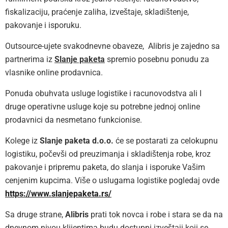
fiskalizaciju, praćenje zaliha, izveštaje, skladištenje,
pakovanje i isporuku.
Outsource-ujete svakodnevne obaveze, Alibris je zajedno sa
partnerima iz
Slanje paketa
spremio posebnu ponudu za
vlasnike online prodavnica.
Ponuda obuhvata usluge logistike i racunovodstva ali I
druge operativne usluge koje su potrebne jednoj online
prodavnici da nesmetano funkcionise.
Kolege iz
Slanje paketa d.o.o.
će se postarati za celokupnu
logistiku, počevši od preuzimanja i skladištenja robe, kroz
pakovanje i pripremu paketa, do slanja i isporuke Vašim
cenjenim kupcima. Više o uslugama logistike pogledaj ovde
https://www.slanjepaketa.rs/
Sa druge strane,
Alibris
prati tok novca i robe i stara se da na
dnevnom nivou klijentima budu dostupni izveštaji koji se