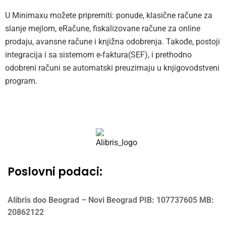
U Minimaxu možete pripremiti: ponude, klasične račune za
slanje mejlom, eRačune, fiskalizovane račune za online
prodaju, avansne račune i knjižna odobrenja. Takođe, postoji
integracija i sa sistemom e-faktura(SEF), i prethodno
odobreni računi se automatski preuzimaju u knjigovodstveni
program.
Poslovni podaci:
Alibris doo Beograd – Novi Beograd
PIB: 107737605
MB:
20862122