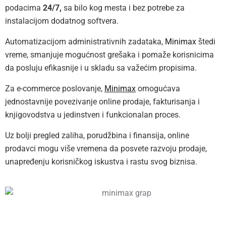
podacima
24/7,
sa bilo kog mesta i bez potrebe za
instalacijom dodatnog softvera.
Automatizacijom administrativnih zadataka,
Minimax
štedi
vreme, smanjuje mogućnost grešaka i pomaže korisnicima
da posluju efikasnije i u skladu sa važećim propisima.
Za e-commerce poslovanje,
Minimax
omogućava
jednostavnije povezivanje online prodaje, fakturisanja i
knjigovodstva u jedinstven i funkcionalan proces.
Uz bolji pregled zaliha, porudžbina i finansija, online
prodavci mogu više vremena da posvete razvoju prodaje,
unapređenju korisničkog iskustva i rastu svog biznisa.