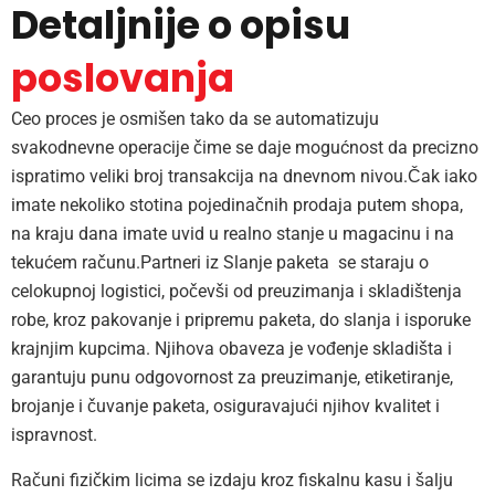
Detaljnije o opisu
poslovanja
Ceo proces je osmišen tako da se automatizuju
svakodnevne operacije čime se daje mogućnost da precizno
ispratimo veliki broj transakcija na dnevnom nivou.
Čak iako
imate nekoliko stotina pojedinačnih prodaja putem shopa,
na kraju dana imate uvid u realno stanje u magacinu i na
tekućem računu.
Partneri iz Slanje paketa se staraju o
celokupnoj logistici, počevši od preuzimanja i skladištenja
robe, kroz pakovanje i pripremu paketa, do slanja i isporuke
krajnjim kupcima. Njihova obaveza je vođenje skladišta i
garantuju punu odgovornost za preuzimanje, etiketiranje,
brojanje i čuvanje paketa, osiguravajući njihov kvalitet i
ispravnost.
Računi fizičkim licima se izdaju kroz fiskalnu kasu i šalju