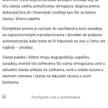
tiču stanja zaliha, potraživanja od kupaca, dugova prema
dobavljačima ali i finansijski izveštaji kao što su bilans
stanja i bilans uspeha.
Kompletan proces je razvijen do savršenstva kroz saradnju
sa najraznovrsnijim e-prodavnicama i doveden do potpune
automatizacije, kako biste se Vi fokusirali na ono u čemu ste
najbolji – prodaju.
Slanje paketa I Alibris imaju dugogodišnju uspešnu
saradnju, koriste isti software-a što vama omogućava uvid u
aktuelno stanje artikala na zalihama, uvid u izdate racune u
realnom vremenu I stanje na tekucem racunu u svim
bankama.