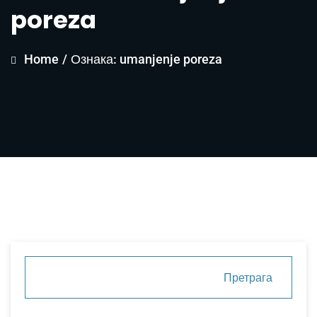
poreza
Home
/
Ознака: umanjenje poreza
Претрага