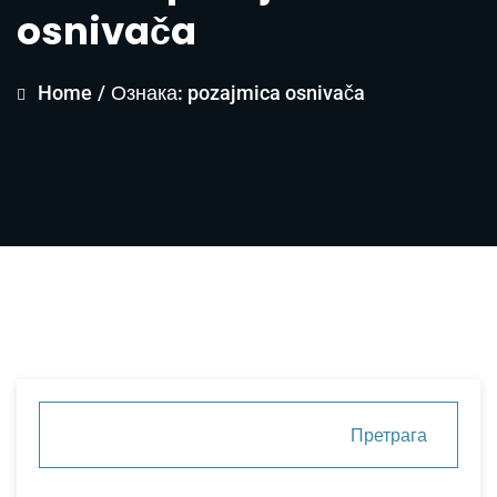
osnivača
Home
/
Ознака: pozajmica osnivača
Претрага