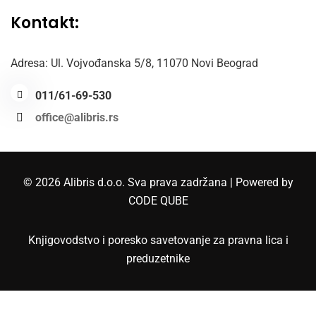
Kontakt:
Adresa: Ul. Vojvođanska 5/8,
11070 Novi Beograd
011/61-69-530
office@alibris.rs
© 2026 Alibris d.o.o. Sva prava zadržana | Powered by
CODE QUBE
Knjigovodstvo i poresko savetovanje za pravna lica i
×
Budite u toku sa važnim promenama
preduzetnike
Pratite naše blog objave i na vreme saznajte novosti iz
oblasti poreza, računovodstva i zakonskih propisa.