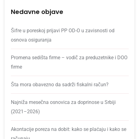
Nedavne objave
Šifre u poreskoj prijavi PP OD-O u zavisnosti od
osnova osiguranja
Promena sedišta firme – vodič za preduzetnike i DOO
firme
Šta mora obavezno da sadrži fiskalni račun?
Najniža mesečna osnovica za doprinose u Srbiji
(2021–2026)
Akontacije poreza na dobit: kako se plaćaju i kako se
računaju