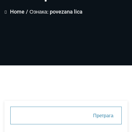
Home
/
Ознака: povezana lica
Претрага