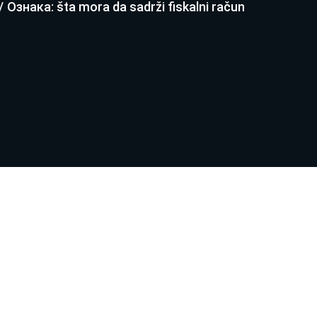
/
Ознака: šta mora da sadrži fiskalni račun