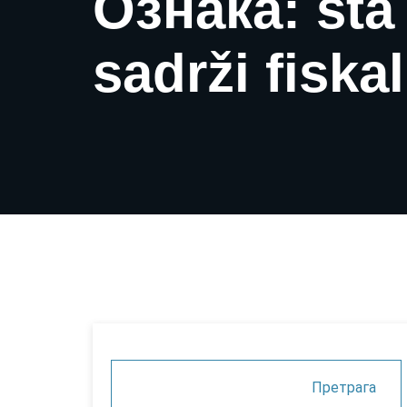
Ознака: šta
sadrži fiska
Претрага