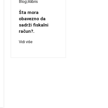
Blog
|
Alibris
Šta mora
obavezno da
sadrži fiskalni
račun?.
Vidi više