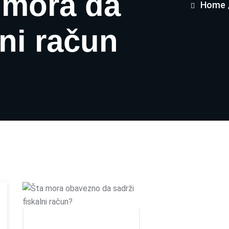
 mora da
Home
lni račun