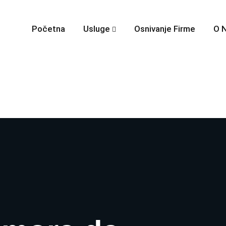
Početna
Usluge
Osnivanje Firme
O 