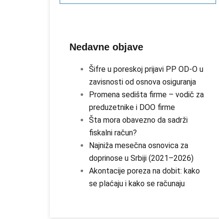
Nedavne objave
Šifre u poreskoj prijavi PP OD-O u
zavisnosti od osnova osiguranja
Promena sedišta firme – vodič za
preduzetnike i DOO firme
Šta mora obavezno da sadrži
fiskalni račun?
Najniža mesečna osnovica za
doprinose u Srbiji (2021–2026)
Akontacije poreza na dobit: kako
se plaćaju i kako se računaju