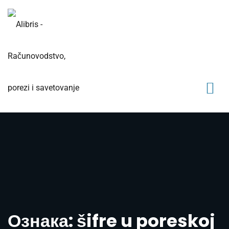
Ознака: šifre u poreskoj