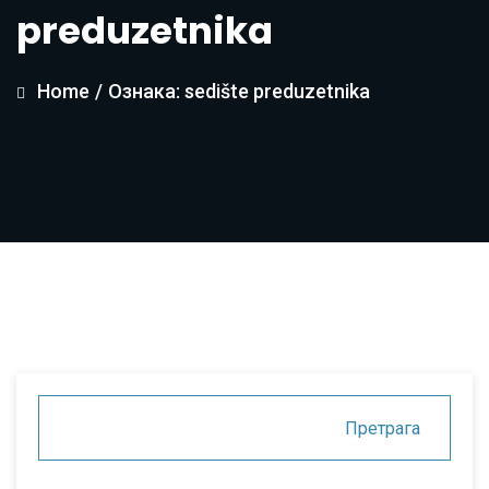
preduzetnika
Home
/
Ознака: sedište preduzetnika
Претрага