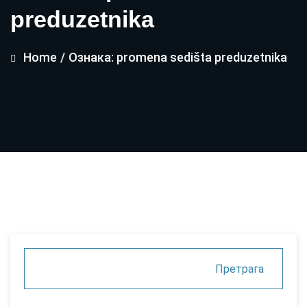
preduzetnika
Home
/
Ознака: promena sedišta preduzetnika
Претрага