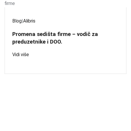
Blog
|
Alibris
Promena sedišta firme – vodič za
preduzetnike i DOO.
Vidi više