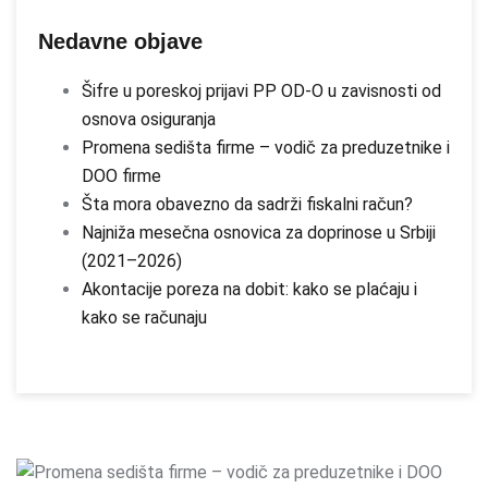
Nedavne objave
Šifre u poreskoj prijavi PP OD-O u zavisnosti od
osnova osiguranja
Promena sedišta firme – vodič za preduzetnike i
DOO firme
Šta mora obavezno da sadrži fiskalni račun?
Najniža mesečna osnovica za doprinose u Srbiji
(2021–2026)
Akontacije poreza na dobit: kako se plaćaju i
kako se računaju