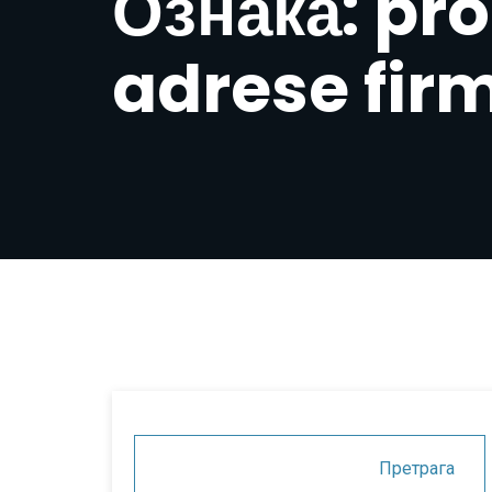
Ознака: p
adrese fir
Претрага