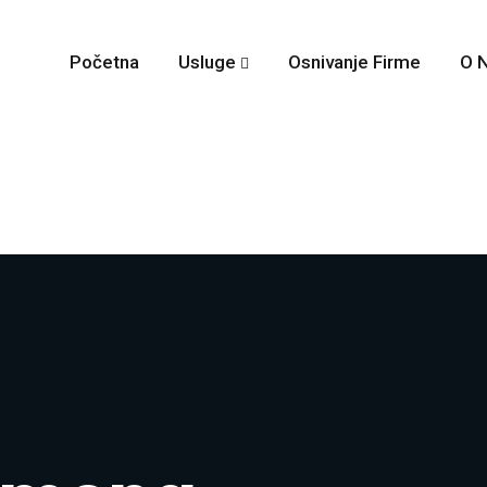
Početna
Usluge
Osnivanje Firme
O 