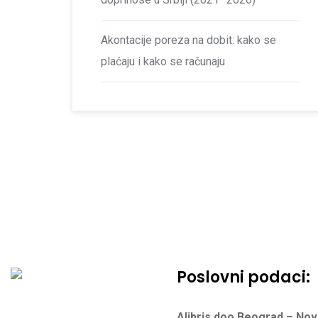
Akontacije poreza na dobit: kako se
plaćaju i kako se računaju
Poslovni podaci:
Alibris doo Beograd – No