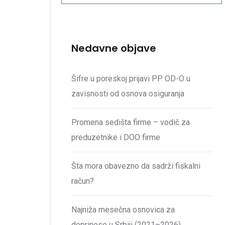
Nedavne objave
Šifre u poreskoj prijavi PP OD-O u
zavisnosti od osnova osiguranja
Promena sedišta firme – vodič za
preduzetnike i DOO firme
Šta mora obavezno da sadrži fiskalni
račun?
Najniža mesečna osnovica za
doprinose u Srbiji (2021–2026)