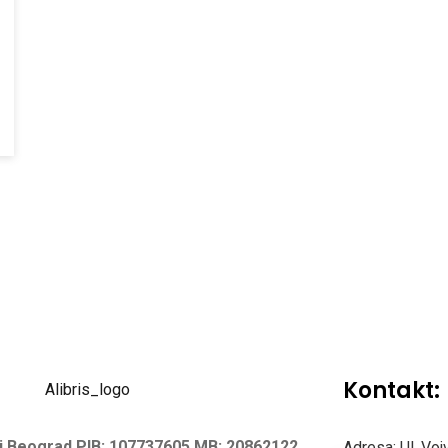
Kontakt:
vi Beograd
PIB: 107737605
MB: 20862122
Adresa: Ul. Vo