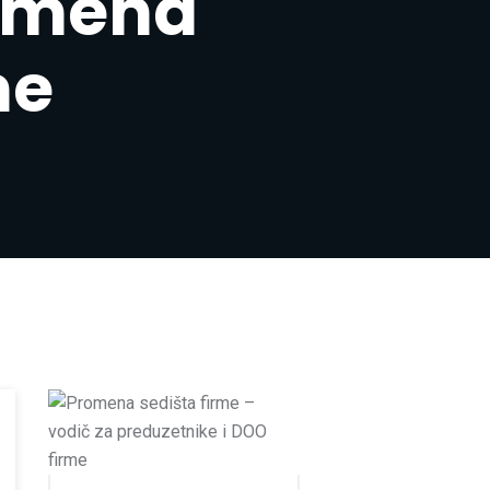
romena
me