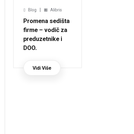
|
Blog
Alibris
Promena sedišta
firme – vodič za
preduzetnike i
DOO.
Vidi Više