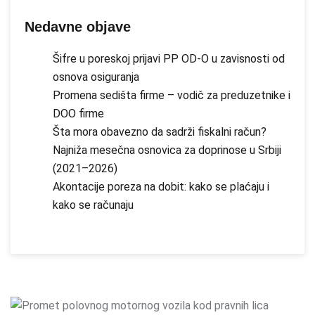
Nedavne objave
Šifre u poreskoj prijavi PP OD-O u zavisnosti od
osnova osiguranja
Promena sedišta firme – vodič za preduzetnike i
DOO firme
Šta mora obavezno da sadrži fiskalni račun?
Najniža mesečna osnovica za doprinose u Srbiji
(2021–2026)
Akontacije poreza na dobit: kako se plaćaju i
kako se računaju