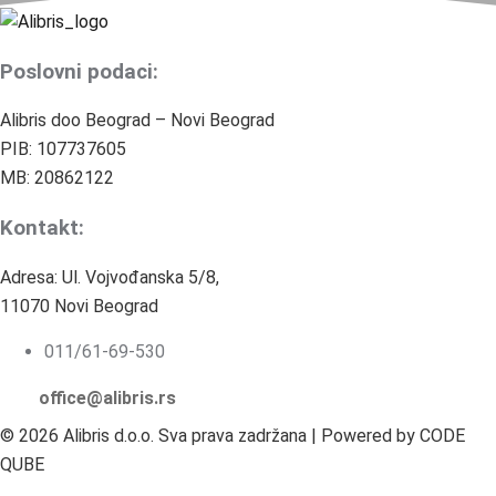
Poslovni podaci:
Alibris doo Beograd – Novi Beograd
PIB: 107737605
MB: 20862122
Kontakt:
Adresa: Ul. Vojvođanska 5/8,
11070 Novi Beograd
011/61-69-530
×
Budite u toku sa važnim promenama
office@alibris.rs
Pratite naše blog objave i na vreme saznajte novosti iz
© 2026 Alibris d.o.o. Sva prava zadržana | Powered by CODE
oblasti poreza, računovodstva i zakonskih propisa.
QUBE