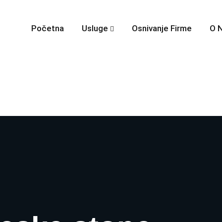
Početna
Usluge
Osnivanje Firme
O 