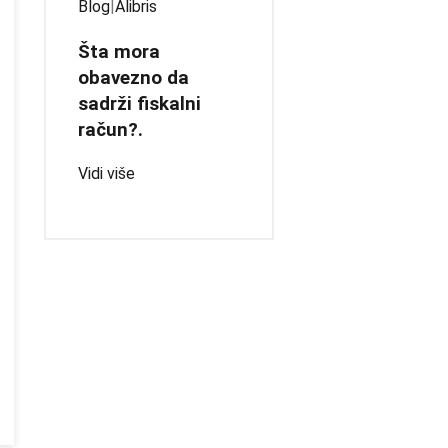
Blog
|
Alibris
Šta mora
obavezno da
sadrži fiskalni
račun?.
Vidi više