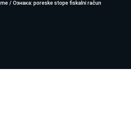
ome
/
Ознака: poreske stope fiskalni račun