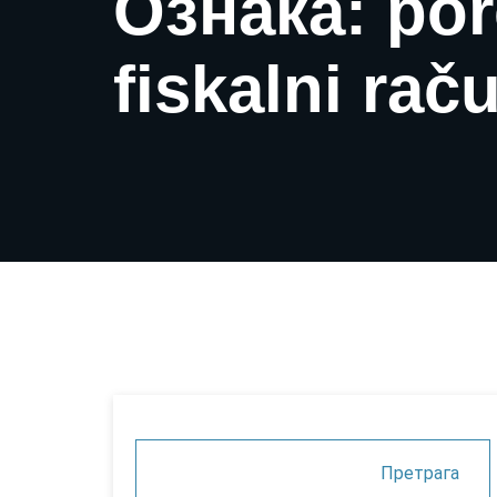
Ознака: por
fiskalni rač
Претрага