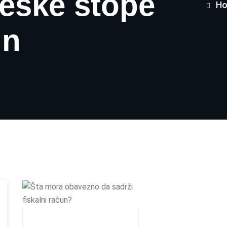
eske stope
H
un