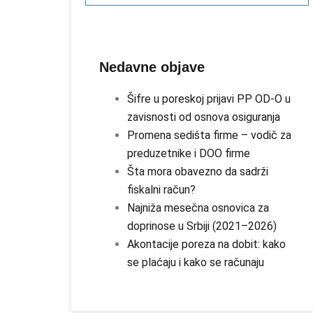
Nedavne objave
Šifre u poreskoj prijavi PP OD-O u
zavisnosti od osnova osiguranja
Promena sedišta firme – vodič za
preduzetnike i DOO firme
Šta mora obavezno da sadrži
fiskalni račun?
Najniža mesečna osnovica za
doprinose u Srbiji (2021–2026)
Akontacije poreza na dobit: kako
se plaćaju i kako se računaju