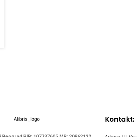
Kontakt:
vi Beograd
PIB: 107737605
MB: 20862122
Adresa: Ul. Vo