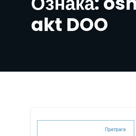
Ознака: os
akt DOO
Претрага