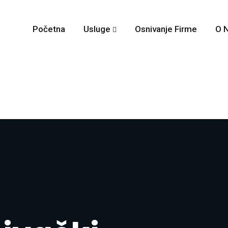
Početna
Usluge
Osnivanje Firme
O 