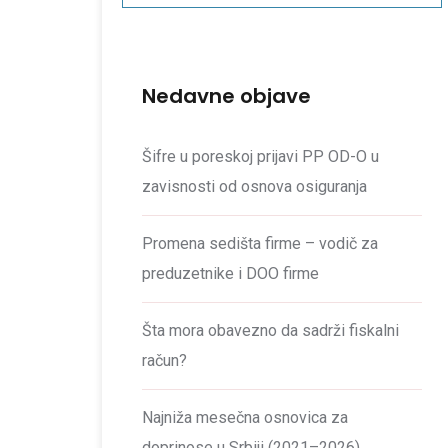
Nedavne objave
Šifre u poreskoj prijavi PP OD-O u
zavisnosti od osnova osiguranja
Promena sedišta firme – vodič za
preduzetnike i DOO firme
Šta mora obavezno da sadrži fiskalni
račun?
Najniža mesečna osnovica za
doprinose u Srbiji (2021–2026)