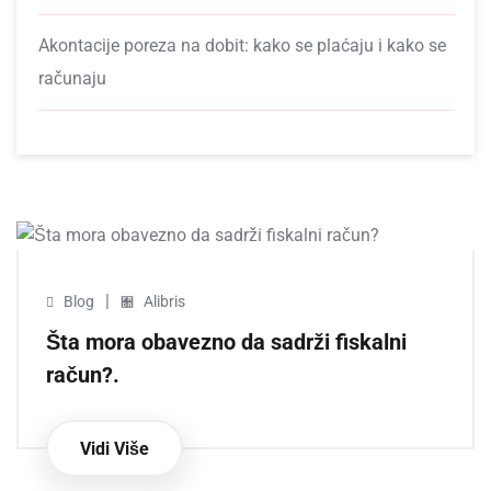
Akontacije poreza na dobit: kako se plaćaju i kako se
računaju
|
Blog
Alibris
Šta mora obavezno da sadrži fiskalni
račun?.
Vidi Više