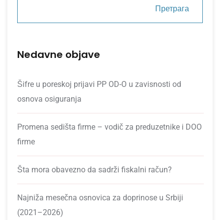
Претрага
Nedavne objave
Šifre u poreskoj prijavi PP OD-O u zavisnosti od
osnova osiguranja
Promena sedišta firme – vodič za preduzetnike i DOO
firme
Šta mora obavezno da sadrži fiskalni račun?
Najniža mesečna osnovica za doprinose u Srbiji
(2021–2026)